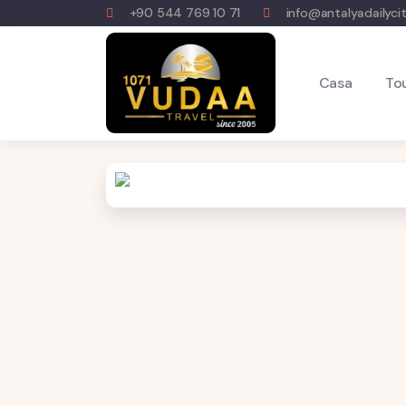
+90 544 769 10 71
info@antalyadailyci
Casa
To