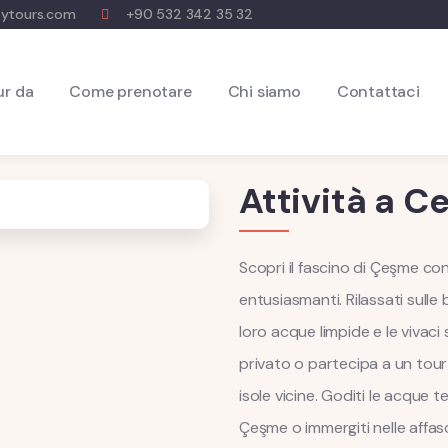
tytours.com
+90 532 342 35 32
ur da
Come prenotare
Chi siamo
Contattaci
Attività a 
Scopri il fascino di Çeşme co
entusiasmanti. Rilassati sulle b
loro acque limpide e le vivaci
privato o partecipa a un tour
isole vicine. Goditi le acque t
Çeşme o immergiti nelle affasc