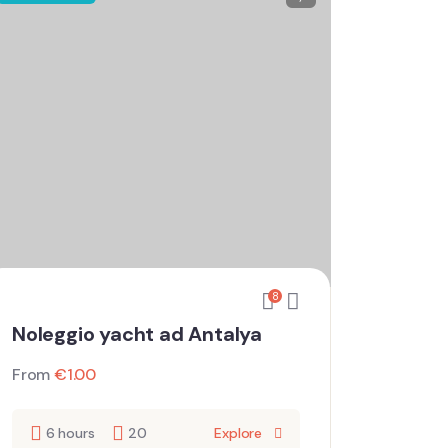
8
Noleggio yacht ad Antalya
From
€
1.00
6 hours
20
Explore