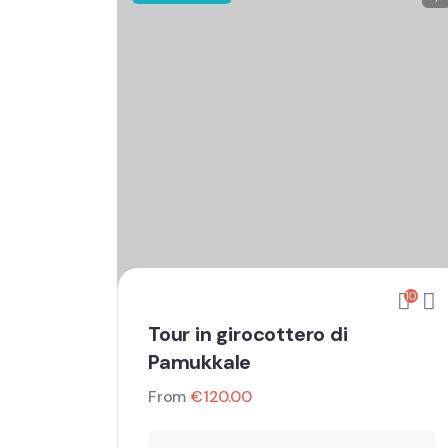
10
Tour in girocottero di
Pamukkale
From
€
120.00