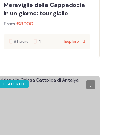
Meraviglie della Cappadocia
in un giorno: tour giallo
From
€
80.00
8 hours
41
Explore
FEATURED