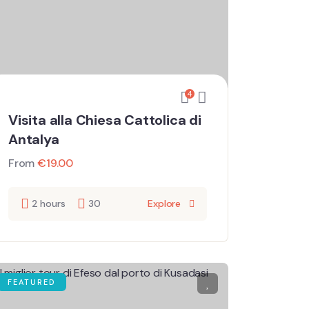
4
Visita alla Chiesa Cattolica di
Antalya
From
€
19.00
2 hours
30
Explore
FEATURED