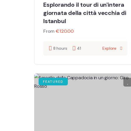
Esplorando il tour di un'intera
giornata della città vecchia di
Istanbul
From
€
120.00
8 hours
41
Explore
FEATURED