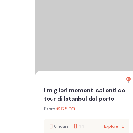
10
I migliori momenti salienti del
tour di Istanbul dal porto
From
€
125.00
6 hours
44
Explore