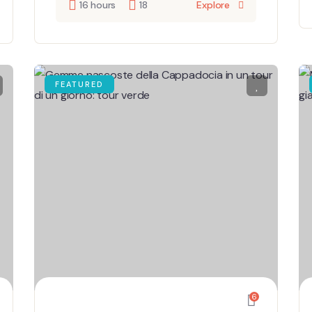
16 hours
18
Explore
FEATURED
6