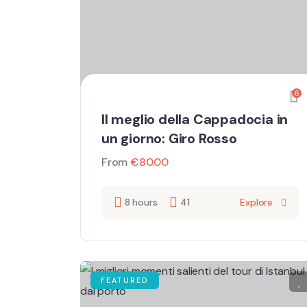
6
Il meglio della Cappadocia in
un giorno: Giro Rosso
From
€
80.00
8 hours
41
Explore
FEATURED