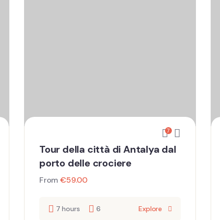
7
Tour della città di Antalya dal
porto delle crociere
From
€
59.00
7 hours
6
Explore