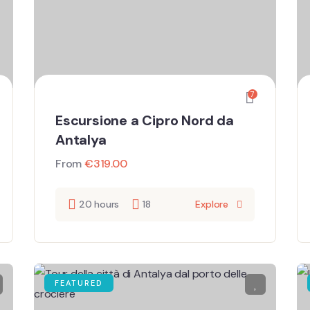
7
Escursione a Cipro Nord da
Antalya
From
€
319.00
20 hours
18
Explore
FEATURED