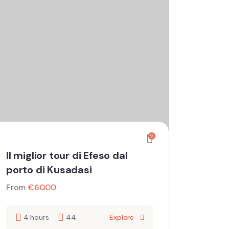
9
Il miglior tour di Efeso dal
porto di Kusadasi
From
€
60.00
4 hours
44
Explore