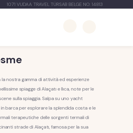
1071 VUDAA TRAVEL TÜRSAB BELGE NO: 14813
Cesme
n la nostra gamma di attività ed esperienze
ellissime spiagge di Alaçatı e Ilıca, note per le
 scene sulla spiaggia. Salpa su uno yacht
 in barca per esplorare la splendida costa e le
ermali terapeutiche delle sorgenti termali di
inanti strade di Alaçatı, famosa per la sua