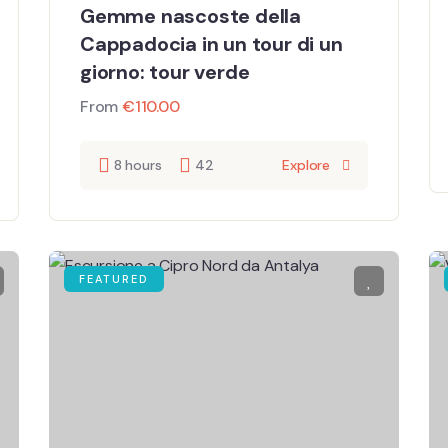
Gemme nascoste della
Cappadocia in un tour di un
giorno: tour verde
From
€
110.00
8 hours
42
Explore
FEATURED