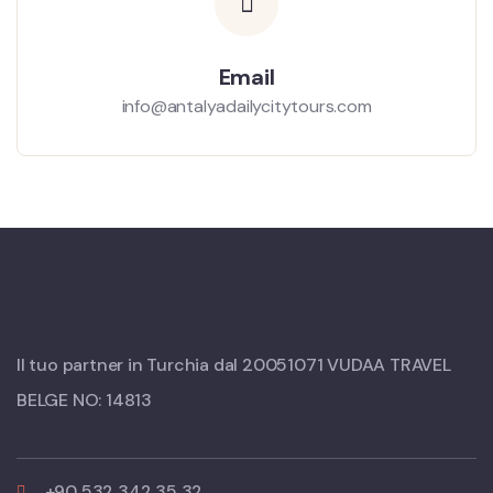
Email
info@antalyadailycitytours.com
Il tuo partner in Turchia dal 20051071 VUDAA TRAVEL
BELGE NO: 14813
+90 532 342 35 32